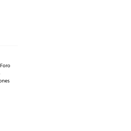
 Foro
a
iones