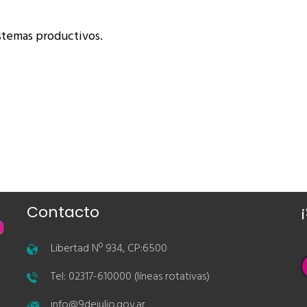
sistemas productivos.
Contacto
Libertad Nº 934, CP:6500
Tel: 02317-610000 (líneas rotativas)
info@9dejulio.gov.ar