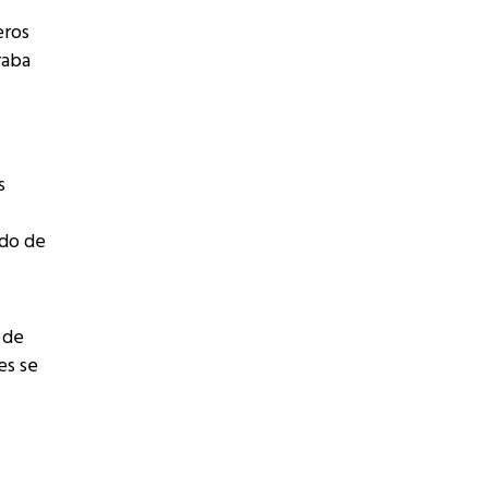
eros
raba
s
ado de
 de
es se