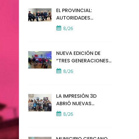
EL PROVINCIAL:
AUTORIDADES
MUNICIPALES
8/26
MANTUVIERON UN
ENCUENTRO CON
VECINOS POR LA
NUEVA EDICIÓN DE
SEGURIDAD
“TRES GENERACIONES
CANTAN”
8/26
LA IMPRESIÓN 3D
ABRIÓ NUEVAS
PUERTAS AL
8/26
APRENDIZAJE Y LA
CREATIVIDAD
MUNICIPIO CERCANO