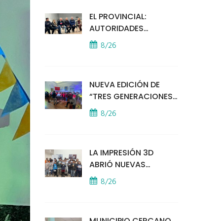
EL PROVINCIAL:
AUTORIDADES
MUNICIPALES
8/26
MANTUVIERON UN
ENCUENTRO CON
VECINOS POR LA
NUEVA EDICIÓN DE
SEGURIDAD
“TRES GENERACIONES
CANTAN”
8/26
LA IMPRESIÓN 3D
ABRIÓ NUEVAS
PUERTAS AL
8/26
APRENDIZAJE Y LA
CREATIVIDAD
MUNICIPIO CERCANO