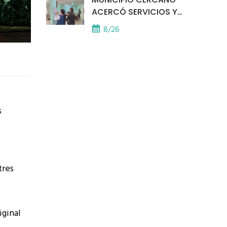
ACERCÓ SERVICIOS Y
ATENCIÓN A LOS
8/26
VECINOS EL
PROVINCIAL
s
tres
iginal