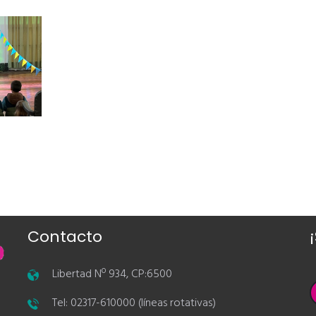
Contacto
Libertad Nº 934, CP:6500
Tel: 02317-610000 (líneas rotativas)