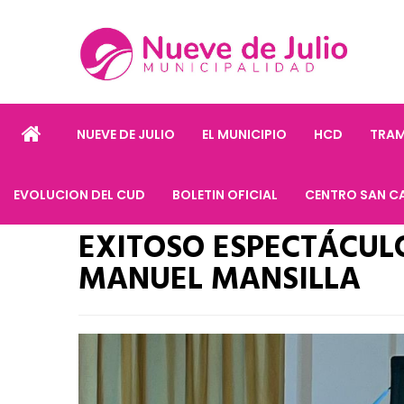
NUEVE DE JULIO
EL MUNICIPIO
HCD
TRAM
EVOLUCION DEL CUD
BOLETIN OFICIAL
CENTRO SAN C
EXITOSO ESPECTÁCULO
MANUEL MANSILLA