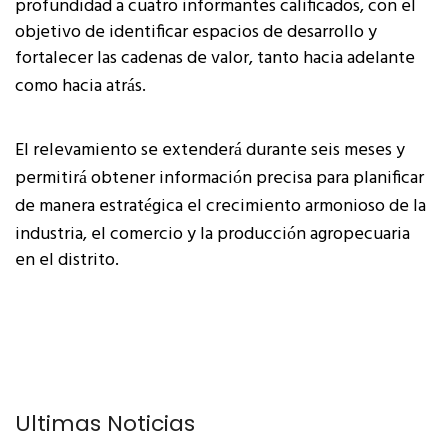
profundidad a cuatro informantes calificados, con el
objetivo de identificar espacios de desarrollo y
fortalecer las cadenas de valor, tanto hacia adelante
como hacia atr
s.
á
El relevamiento se extender
durante seis meses y
á
permitir
obtener informaci
n precisa para planificar
á
ó
de manera estrat
gica el crecimiento armonioso de la
é
industria, el comercio y la producci
n agropecuaria
ó
en el distrito.
Últimas Noticias