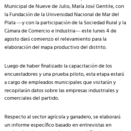
Municipal de Nueve de Julio, Mar
a Jos
Gentile, con
í
é
la Fundaci
n de la Universidad Nacional de Mar del
ó
Plata
y con la participaci
n de la Sociedad Rural y la
—
ó
C
mara de Comercio e Industria
este lunes 4 de
á
—
agosto dar
comienzo el relevamiento para la
á
elaboraci
n del mapa productivo del distrito.
ó
Luego de haber finalizado la capacitaci
n de los
ó
encuestadores y una prueba piloto, esta etapa estar
á
a cargo de empleados municipales que visitar
n y
á
recopilar
n datos sobre las empresas industriales y
á
comerciales del partido.
Respecto al sector agr
cola y ganadero, se elaborar
í
á
un informe espec
fico basado en entrevistas en
í