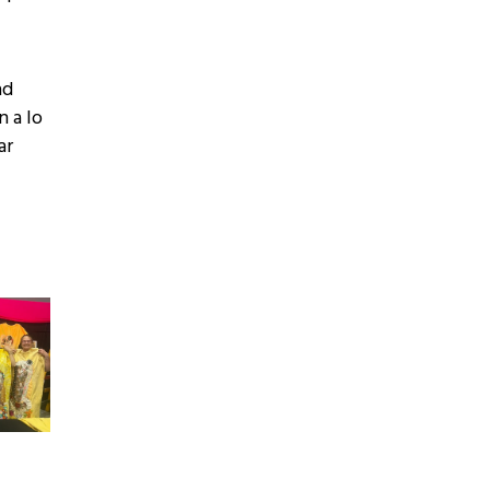
ad
n a lo
ar