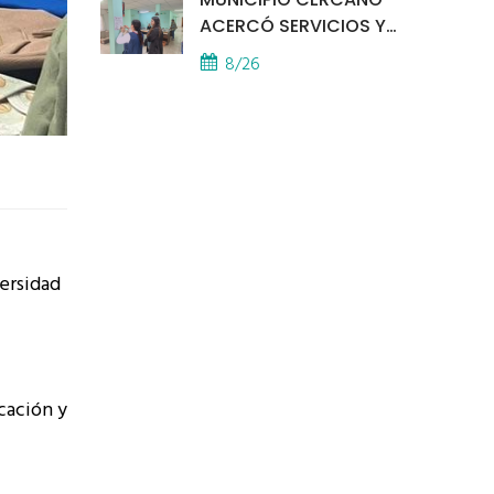
ACERCÓ SERVICIOS Y
ATENCIÓN A LOS
8/26
VECINOS EL
PROVINCIAL
versidad
cación y