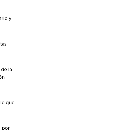
rio y
tas
 de la
ión
 lo que
s por