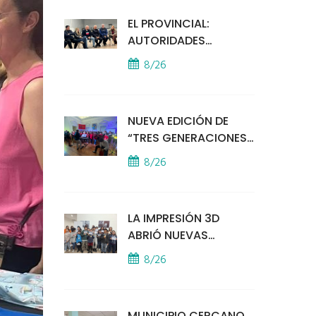
EL PROVINCIAL:
AUTORIDADES
MUNICIPALES
8/26
MANTUVIERON UN
ENCUENTRO CON
VECINOS POR LA
NUEVA EDICIÓN DE
SEGURIDAD
“TRES GENERACIONES
CANTAN”
8/26
LA IMPRESIÓN 3D
ABRIÓ NUEVAS
PUERTAS AL
8/26
APRENDIZAJE Y LA
CREATIVIDAD
MUNICIPIO CERCANO