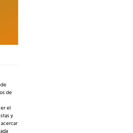
 de
ios de
er el
stas y
 acercar
cada