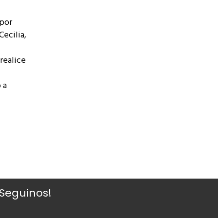
 por
Cecilia,
 realice
 a
¡Seguinos!