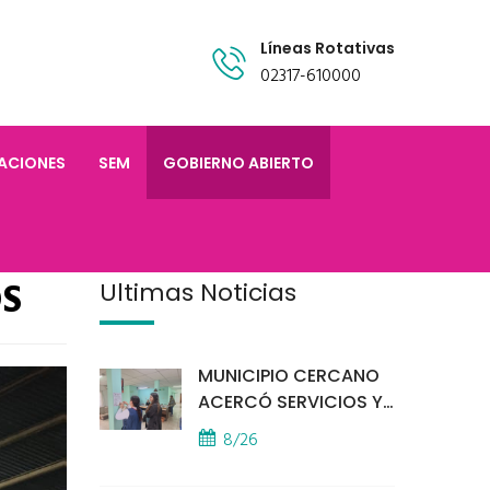
Líneas Rotativas
02317-610000
TACIONES
SEM
GOBIERNO ABIERTO
OS
Últimas Noticias
MUNICIPIO CERCANO
ACERCÓ SERVICIOS Y
ATENCIÓN A LOS
8/26
VECINOS EL
PROVINCIAL