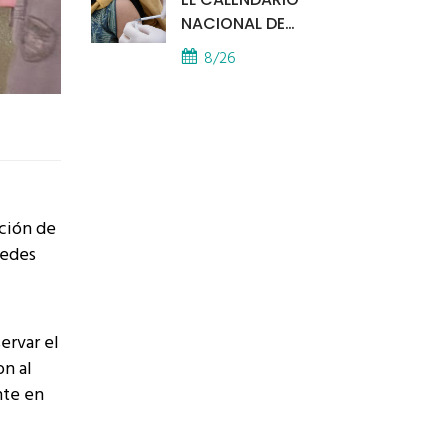
NACIONAL DE
VACUNACIÓN SE
8/26
APLICA EN TODOS LOS
CAPS
ación de
cedes
ervar el
on al
nte en