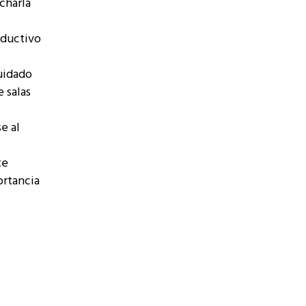
charla
roductivo
cuidado
 salas
e al
te
ortancia