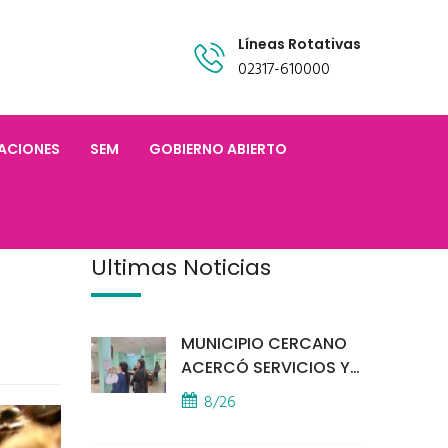
Líneas Rotativas
02317-610000
TACIONES
SEM
GOBIERNO ABIERTO
Últimas Noticias
MUNICIPIO CERCANO
ACERCÓ SERVICIOS Y
ATENCIÓN A LOS
8/26
VECINOS EL
PROVINCIAL