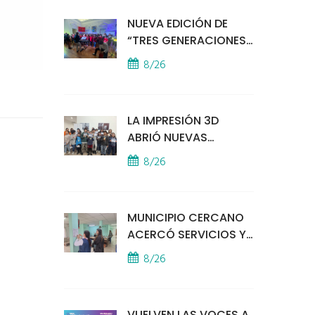
VECINOS POR LA
NUEVA EDICIÓN DE
SEGURIDAD
“TRES GENERACIONES
CANTAN”
8/26
LA IMPRESIÓN 3D
ABRIÓ NUEVAS
PUERTAS AL
8/26
APRENDIZAJE Y LA
CREATIVIDAD
MUNICIPIO CERCANO
ACERCÓ SERVICIOS Y
ATENCIÓN A LOS
8/26
VECINOS EL
PROVINCIAL
VUELVEN LAS VOCES A